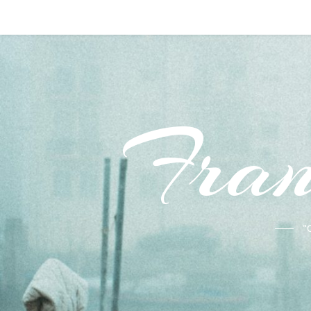
Fran
"