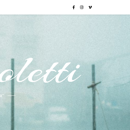
letti
a"