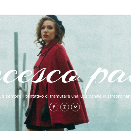
cesco pao
C'è sempre il tentativo di tramutare una luce banale in straordinari