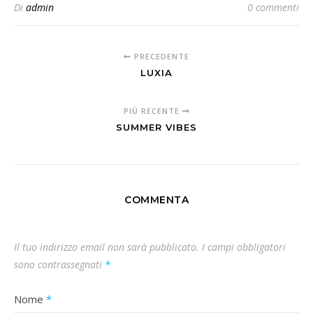
Di
admin
0 commenti
PRECEDENTE
LUXIA
PIÙ RECENTE
SUMMER VIBES
COMMENTA
Il tuo indirizzo email non sarà pubblicato.
I campi obbligatori
sono contrassegnati
*
Nome
*