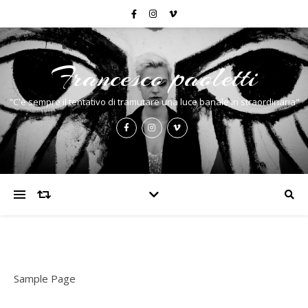
Francesco paoletti
"C'è sempre il tentativo di tramutare una luce banale in straordinaria"
Sample Page