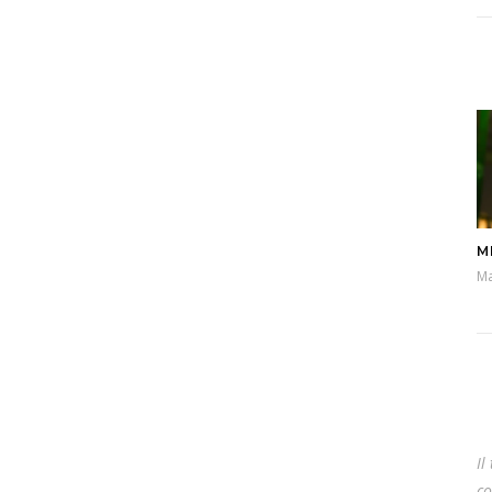
M
Ma
Il
co