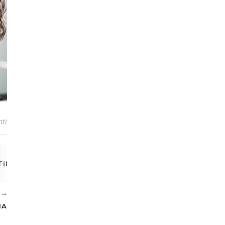
ti
E
IA