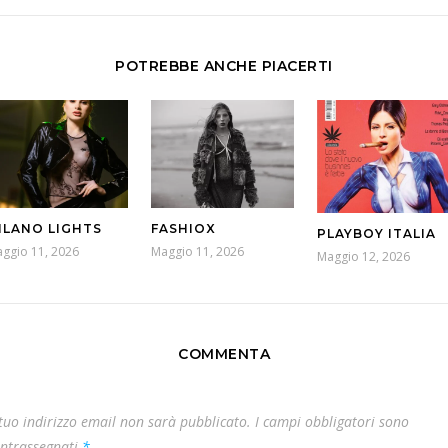
POTREBBE ANCHE PIACERTI
ILANO LIGHTS
FASHIOX
PLAYBOY ITALIA
ggio 11, 2026
Maggio 11, 2026
Maggio 12, 2026
COMMENTA
 tuo indirizzo email non sarà pubblicato.
I campi obbligatori sono
ntrassegnati
*