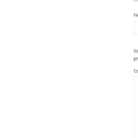
N
Sa
p
C