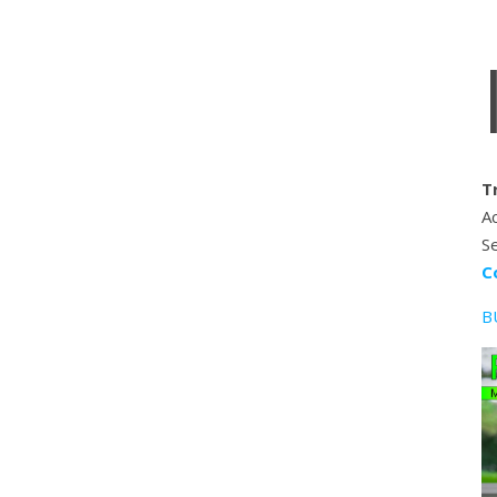
T
Ac
Se
C
B