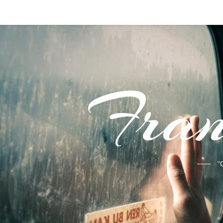
Fran
"