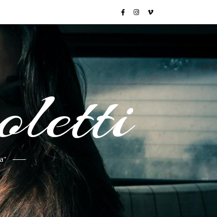
letti
a"