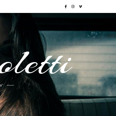
letti
a"