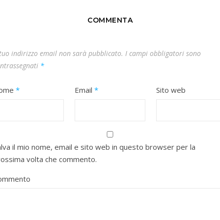
COMMENTA
 tuo indirizzo email non sarà pubblicato.
I campi obbligatori sono
ntrassegnati
*
ome
*
Email
*
Sito web
lva il mio nome, email e sito web in questo browser per la
rossima volta che commento.
ommento