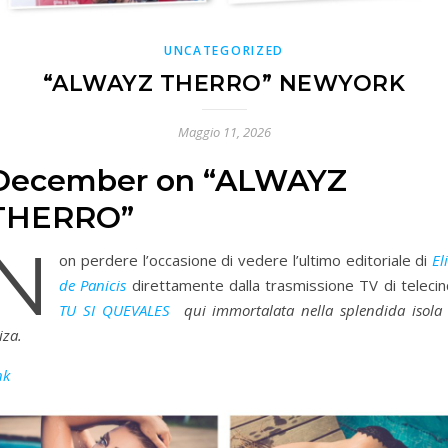
UNCATEGORIZED
“ALWAYZ THERRO” NEWYORK
Maggio 11, 2026
December on “ALWAYZ
THERRO”
N
on perdere l’occasione di vedere l’ultimo editoriale di
El
de Panicis
direttamente dalla trasmissione TV di telecin
TU SI QUEVALES
qui immortalata nella splendida isola 
iza.
nk