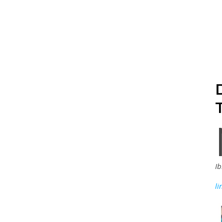
Ib
li