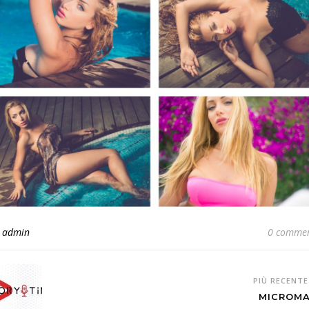
i
admin
0 commen
PIÙ RECENT
MICROM