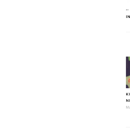
I
K
N
Ma