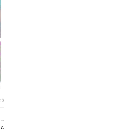
ti
E
AG