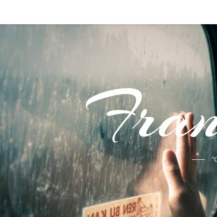
Fran
"